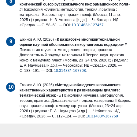
8
критический обзор русскоязычного информационного поля»
// Психология коучинга: методология, теория, практика :
материалы I
Всерос. науч.-практич. конф. (Москва, 11 апр.
2025 г.) / редкол.: Н. В. Антонова [и др.] — Чебоксары: ИД
«Среда». — С. 58–61. — DOI:
10.31483/r-127457
Ежиков А. Ю. (2026)
«К разработке многокритериальной
9
оценки научной обоснованности коучинговых подходов»
//
Психология коучинга: методология, теория, практика.
Доказательный подход: материалы II Всерос. науч.-практич.
конф. с междунар. участ. (Москва, 23−24 апр. 2026 г.) / редкол.:
Е. А. Наумцева [и др.]. — Чебоксары: ИД «Среда», 2026. —
С. 183–191. — DOI:
10.31483/r-167708
.
Ежиков А. Ю. (2026)
«Методы наблюдения и повышения
10
качественных характеристик в развивающем диалоге:
тематический обзор»
// Психология коучинга: методология,
теория, практика. Доказательный подход: материалы II Всерос.
науч.-практич. конф. с междунар. участ. (Москва, 23−24 апр.
2026 г.) / редкол.: Е. А. Наумцева [и др.]. — Чебоксары: ИД
«Среда», 2026. — С. 112–124. — DOI:
10.31483/r-167759