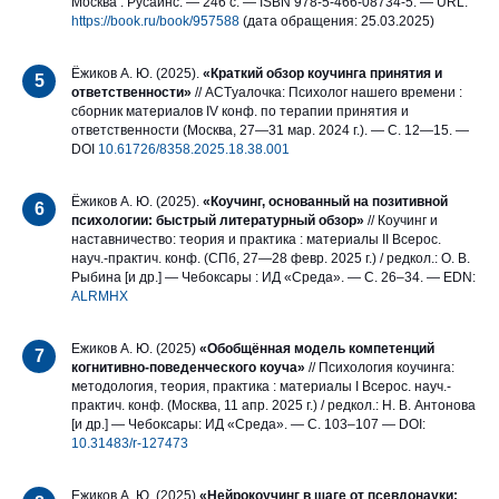
Москва : Русайнс. — 246 с. — ISBN 978-5-466-08734-5. — URL:
https://book.ru/book/957588
(дата обращения: 25.03.2025)
Ёжиков А. Ю. (2025).
«Краткий обзор коучинга принятия и
5
ответственности»
// ACTуалочка: Психолог нашего времени :
сборник материалов IV конф. по терапии принятия и
ответственности (Москва, 27—31 мар. 2024 г.). — С. 12—15. —
DOI
10.61726/8358.2025.18.38.001
Ёжиков А. Ю. (2025).
«Коучинг, основанный на позитивной
6
психологии: быстрый литературный обзор»
// Коучинг и
наставничество: теория и практика : материалы II Всерос.
науч.-практич. конф. (СПб, 27—28 февр. 2025 г.) / редкол.: О. В.
Рыбина [и др.] — Чебоксары : ИД «Среда». — С. 26–34. — EDN:
ALRMHX
Ежиков А. Ю. (2025)
«Обобщённая модель компетенций
7
когнитивно-поведенческого коуча»
// Психология коучинга:
методология, теория, практика : материалы I Всерос. науч.-
практич. конф. (Москва, 11 апр. 2025 г.) / редкол.: Н. В. Антонова
[и др.] — Чебоксары: ИД «Среда». — С. 103–107 — DOI:
10.31483/r-127473
Ежиков А. Ю. (2025)
«Нейрокоучинг в шаге от псевдонауки: