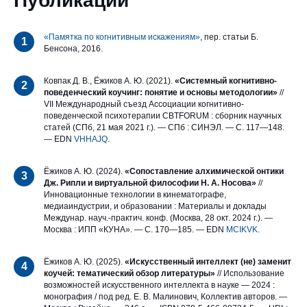
Публикации
«Памятка по когнитивным искажениям»
, пер. статьи Б.
1
Бенсона, 2016.
Ковпак Д. В., Ёжиков А. Ю. (2021).
«Системный когнитивно-
2
поведенческий коучинг: понятие и основы методологии»
//
VII Международный съезд Ассоциации когнитивно-
поведенческой психотерапии CBTFORUM : сборник научных
статей (СПб, 21 мая 2021 г.). — СПб : СИНЭЛ. — С. 117—148.
— EDN
VHHAJQ
.
Ёжиков А. Ю. (2024).
«Сопоставление алхимической онтики
3
Дж. Рипли и виртуальной философии Н. А. Носова»
//
Инновационные технологии в кинематографе,
медиаиндустрии, и образовании : Материалы и доклады
Междунар. науч.-практич. конф. (Москва, 28 окт. 2024 г.). —
Москва : ИПП «КУНА». — С. 170—185. — EDN
MCIKVK
.
Ёжиков А. Ю. (2025).
«Искусственный интеллект (не) заменит
4
коучей: тематический обзор литературы»
// Использование
возможностей искусственного интеллекта в науке — 2024 :
монография / под ред. Е. В. Малинович, Коллектив авторов. —